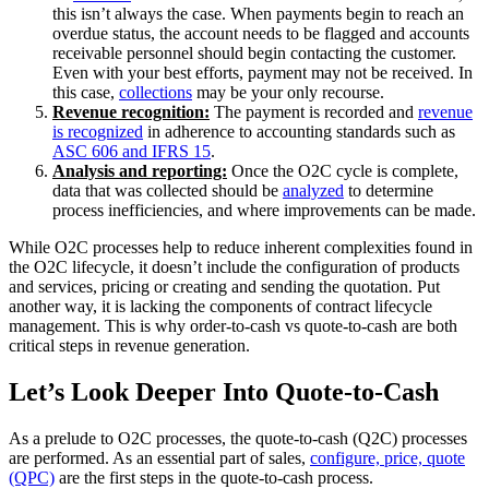
this isn’t always the case. When payments begin to reach an
overdue status, the account needs to be flagged and accounts
receivable personnel should begin contacting the customer.
Even with your best efforts, payment may not be received. In
this case,
collections
may be your only recourse.
Revenue recognition:
The payment is recorded and
revenue
is recognized
in adherence to accounting standards such as
ASC 606 and IFRS 15
.
Analysis and reporting:
Once the O2C cycle is complete,
data that was collected should be
analyzed
to determine
process inefficiencies, and where improvements can be made.
While O2C processes help to reduce inherent complexities found in
the O2C lifecycle, it doesn’t include the configuration of products
and services, pricing or creating and sending the quotation. Put
another way, it is lacking the components of contract lifecycle
management. This is why order-to-cash vs quote-to-cash are both
critical steps in revenue generation.
Let’s Look Deeper Into Quote-to-Cash
As a prelude to O2C processes, the quote-to-cash (Q2C) processes
are performed. As an essential part of sales,
configure, price, quote
(QPC)
are the first steps in the quote-to-cash process.