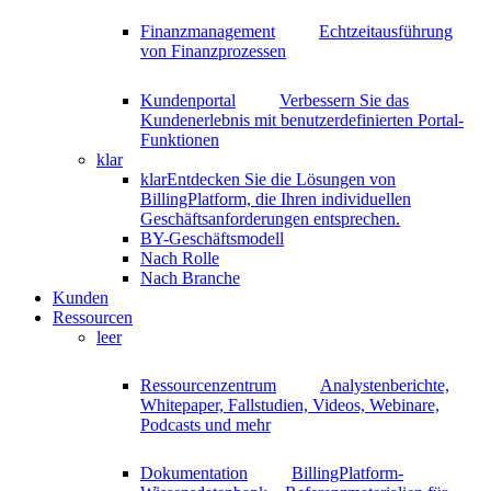
Finanzmanagement
Echtzeitausführung
von Finanzprozessen
Kundenportal
Verbessern Sie das
Kundenerlebnis mit benutzerdefinierten Portal-
Funktionen
klar
klar
Entdecken Sie die Lösungen von
BillingPlatform, die Ihren individuellen
Geschäftsanforderungen entsprechen.
BY-Geschäftsmodell
Nach Rolle
Nach Branche
Kunden
Ressourcen
leer
Ressourcenzentrum
Analystenberichte,
Whitepaper, Fallstudien, Videos, Webinare,
Podcasts und mehr
Dokumentation
BillingPlatform-