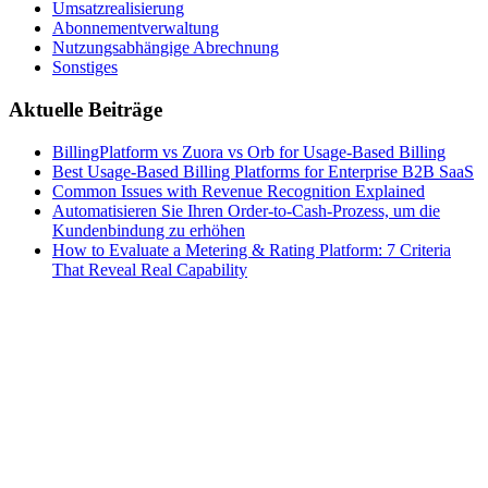
Umsatzrealisierung
Abonnementverwaltung
Nutzungsabhängige Abrechnung
Sonstiges
Aktuelle Beiträge
BillingPlatform vs Zuora vs Orb for Usage-Based Billing
Best Usage-Based Billing Platforms for Enterprise B2B SaaS
Common Issues with Revenue Recognition Explained
Automatisieren Sie Ihren Order-to-Cash-Prozess, um die
Kundenbindung zu erhöhen
How to Evaluate a Metering & Rating Platform: 7 Criteria
That Reveal Real Capability