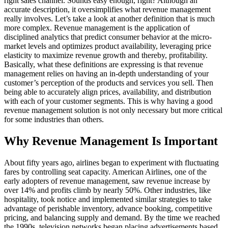
right sales channel. Sounds easy enough, right? Although an
accurate description, it oversimplifies what revenue management
really involves. Let’s take a look at another definition that is much
more complex. Revenue management is the application of
disciplined analytics that predict consumer behavior at the micro-
market levels and optimizes product availability, leveraging price
elasticity to maximize revenue growth and thereby, profitability.
Basically, what these definitions are expressing is that revenue
management relies on having an in-depth understanding of your
customer’s perception of the products and services you sell. Then
being able to accurately align prices, availability, and distribution
with each of your customer segments. This is why having a good
revenue management solution is not only necessary but more critical
for some industries than others.
Why Revenue Management Is Important
About fifty years ago, airlines began to experiment with fluctuating
fares by controlling seat capacity. American Airlines, one of the
early adopters of revenue management, saw revenue increase by
over 14% and profits climb by nearly 50%. Other industries, like
hospitality, took notice and implemented similar strategies to take
advantage of perishable inventory, advance booking, competitive
pricing, and balancing supply and demand. By the time we reached
the 1990s, television networks began placing advertisements based