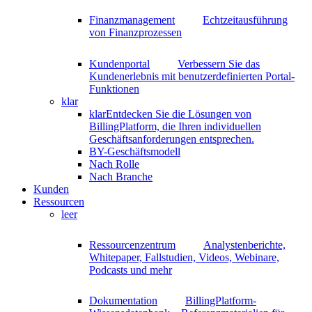
Finanzmanagement
Echtzeitausführung
von Finanzprozessen
Kundenportal
Verbessern Sie das
Kundenerlebnis mit benutzerdefinierten Portal-
Funktionen
klar
klar
Entdecken Sie die Lösungen von
BillingPlatform, die Ihren individuellen
Geschäftsanforderungen entsprechen.
BY-Geschäftsmodell
Nach Rolle
Nach Branche
Kunden
Ressourcen
leer
Ressourcenzentrum
Analystenberichte,
Whitepaper, Fallstudien, Videos, Webinare,
Podcasts und mehr
Dokumentation
BillingPlatform-