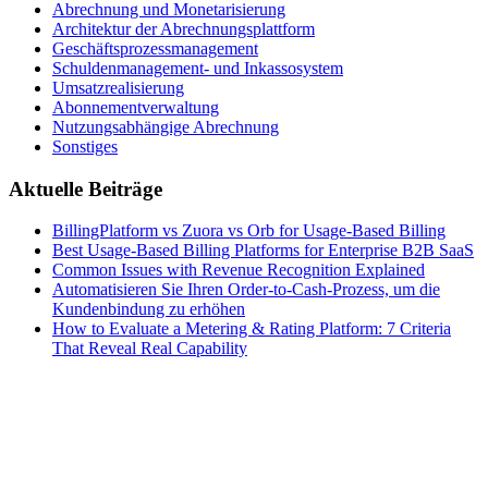
Abrechnung und Monetarisierung
Architektur der Abrechnungsplattform
Geschäftsprozessmanagement
Schuldenmanagement- und Inkassosystem
Umsatzrealisierung
Abonnementverwaltung
Nutzungsabhängige Abrechnung
Sonstiges
Aktuelle Beiträge
BillingPlatform vs Zuora vs Orb for Usage-Based Billing
Best Usage-Based Billing Platforms for Enterprise B2B SaaS
Common Issues with Revenue Recognition Explained
Automatisieren Sie Ihren Order-to-Cash-Prozess, um die
Kundenbindung zu erhöhen
How to Evaluate a Metering & Rating Platform: 7 Criteria
That Reveal Real Capability