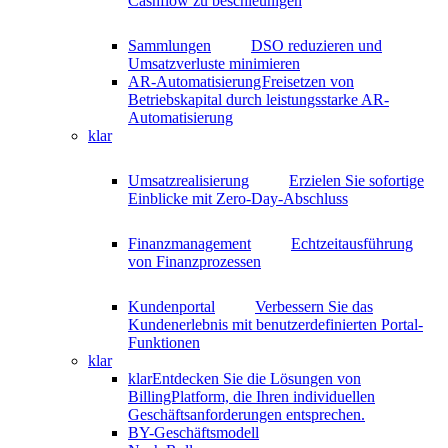
Cashflow zu beschleunigen
Sammlungen
DSO reduzieren und
Umsatzverluste minimieren
AR-Automatisierung
Freisetzen von
Betriebskapital durch leistungsstarke AR-
Automatisierung
klar
Umsatzrealisierung
Erzielen Sie sofortige
Einblicke mit Zero-Day-Abschluss
Finanzmanagement
Echtzeitausführung
von Finanzprozessen
Kundenportal
Verbessern Sie das
Kundenerlebnis mit benutzerdefinierten Portal-
Funktionen
klar
klar
Entdecken Sie die Lösungen von
BillingPlatform, die Ihren individuellen
Geschäftsanforderungen entsprechen.
BY-Geschäftsmodell