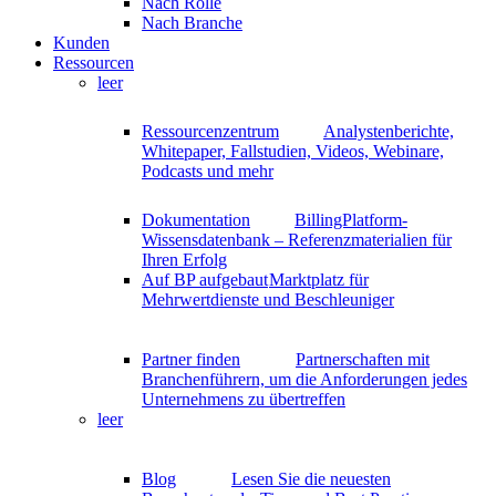
Nach Rolle
Nach Branche
Kunden
Ressourcen
leer
Ressourcenzentrum
Analystenberichte,
Whitepaper, Fallstudien, Videos, Webinare,
Podcasts und mehr
Dokumentation
BillingPlatform-
Wissensdatenbank – Referenzmaterialien für
Ihren Erfolg
Auf BP aufgebaut
Marktplatz für
Mehrwertdienste und Beschleuniger
Partner finden
Partnerschaften mit
Branchenführern, um die Anforderungen jedes
Unternehmens zu übertreffen
leer
Blog
Lesen Sie die neuesten