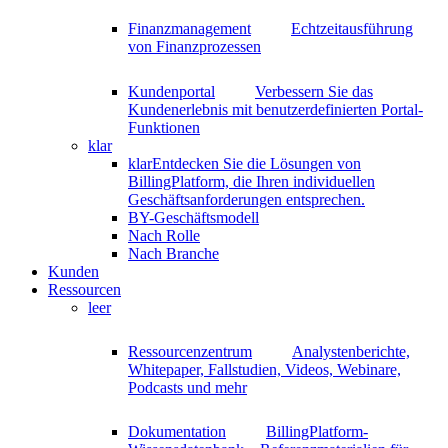
Finanzmanagement
Echtzeitausführung
von Finanzprozessen
Kundenportal
Verbessern Sie das
Kundenerlebnis mit benutzerdefinierten Portal-
Funktionen
klar
klar
Entdecken Sie die Lösungen von
BillingPlatform, die Ihren individuellen
Geschäftsanforderungen entsprechen.
BY-Geschäftsmodell
Nach Rolle
Nach Branche
Kunden
Ressourcen
leer
Ressourcenzentrum
Analystenberichte,
Whitepaper, Fallstudien, Videos, Webinare,
Podcasts und mehr
Dokumentation
BillingPlatform-