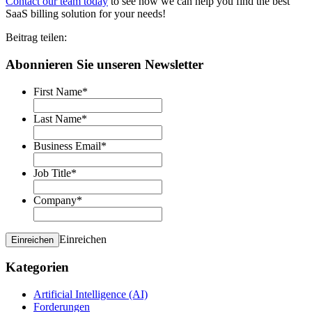
Contact our team today
to see how we can help you find the best
SaaS billing solution for your needs!
Beitrag teilen:
Abonnieren Sie unseren Newsletter
First Name
*
Last Name
*
Business Email
*
Job Title
*
Company
*
Einreichen
Einreichen
Kategorien
Artificial Intelligence (AI)
Forderungen