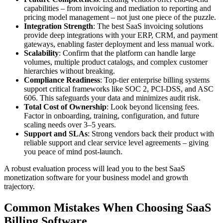
capabilities – from invoicing and mediation to reporting and
pricing model management – not just one piece of the puzzle.
Integration Strength
: The best SaaS invoicing solutions
provide deep integrations with your ERP, CRM, and payment
gateways, enabling faster deployment and less manual work.
Scalability
: Confirm that the platform can handle large
volumes, multiple product catalogs, and complex customer
hierarchies without breaking.
Compliance Readiness
: Top-tier enterprise billing systems
support critical frameworks like SOC 2, PCI-DSS, and ASC
606. This safeguards your data and minimizes audit risk.
Total Cost of Ownership
: Look beyond licensing fees.
Factor in onboarding, training, configuration, and future
scaling needs over 3–5 years.
Support and SLAs
: Strong vendors back their product with
reliable support and clear service level agreements – giving
you peace of mind post-launch.
A robust evaluation process will lead you to the best SaaS
monetization software for your business model and growth
trajectory.
Common Mistakes When Choosing SaaS
Billing Software