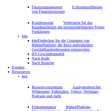
Finanzmanagement
Echtzeitausführung
von Finanzprozessen
Kundenportal
Verbessern Sie das
Kundenerlebnis mit benutzerdefinierten Portal-
Funktionen
klar
klar
Entdecken Sie die Lösungen von
BillingPlatform, die Ihren individuellen
Geschäftsanforderungen entsprechen.
BY-Geschäftsmodell
Nach Rolle
Nach Branche
Kunden
Ressourcen
leer
Ressourcenzentrum
Analystenberichte,
Whitepaper, Fallstudien, Videos, Webinare,
Podcasts und mehr
Dokumentation
BillingPlatform-