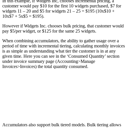
In this example, If Widgets Inc, chooses incremental pricing, a
customer would pay $10 for the first 10 widgets purchased, $7 for
widgets 11 – 20 and $5 for widgets 21 – 25 = $195 (10x$10 +
10x$7 + 5x$5 = $195).
However if Widgets Inc. chooses bulk pricing, that customer would
pay $5/per widget, or $125 for the same 25 widgets.
When combining accumulators, the ability to gather usage over a
period of time with incremental tiering, calculating monthly invoices
is as simple as understanding what tier the customer is in at any
given time. Here you can see in the ‘Consumed Quantity’ section
under invoice summary page (Accounting>Manage
Invoices>Invoices) the total quantity consumed.
Accumulators also support bulk tiered models. Bulk tiering allows