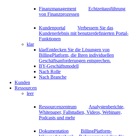
Finanzmanagement
Echtzeitausführung
von Finanzprozessen
Kundenportal
Verbessern Sie das
Kundenerlebnis mit benutzerdefinierten Portal-
Funktionen
klar
klar
Entdecken Sie die Lösungen von
BillingPlatform, die Ihren individuellen
Geschäftsanforderungen entsprechen.
BY-Geschäftsmodell
Nach Rolle
Nach Branche
Kunden
Ressourcen
leer
Ressourcenzentrum
Analystenberichte,
Whitepaper, Fallstudien, Videos, Webinare,
Podcasts und mehr
Dokumentation
BillingPlatform-